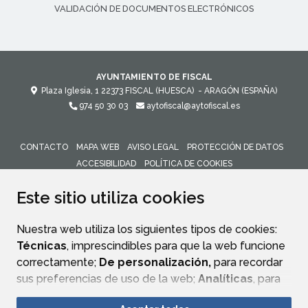
VALIDACIÓN DE DOCUMENTOS ELECTRÓNICOS
AYUNTAMIENTO DE FISCAL
Plaza Iglesia, 1
22373
FISCAL (HUESCA)
- ARAGÓN
(ESPAÑA)
974 50 30 03
aytofiscal@aytofiscal.es
CONTACTO
MAPA WEB
AVISO LEGAL
PROTECCIÓN DE DATOS
ACCESIBILIDAD
POLÍTICA DE COOKIES
ENLACE 
Este sitio utiliza cookies
Nuestra web utiliza los siguientes tipos de cookies:
Técnicas
, imprescindibles para que la web funcione
correctamente;
De personalización,
para recordar
sus preferencias de uso de la web;
Analíticas
, para
mejorar el funcionamiento de la web y sus servicios.