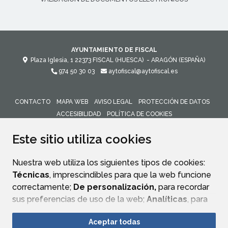
AYUNTAMIENTO DE FISCAL
Plaza Iglesia, 1
22373
FISCAL (HUESCA)
- ARAGÓN
(ESPAÑA)
974 50 30 03
aytofiscal@aytofiscal.es
CONTACTO
MAPA WEB
AVISO LEGAL
PROTECCIÓN DE DATOS
ACCESIBILIDAD
POLÍTICA DE COOKIES
ENLACE 
Este sitio utiliza cookies
Nuestra web utiliza los siguientes tipos de cookies:
Técnicas
, imprescindibles para que la web funcione
correctamente;
De personalización,
para recordar
sus preferencias de uso de la web;
Analíticas
, para
mejorar el funcionamiento de la web y sus servicios.
Aceptar todas