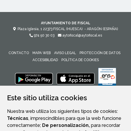
AYUNTAMIENTO DE FISCAL
Plaza Iglesia, 1
22373
FISCAL (HUESCA)
- ARAGÓN
(ESPAÑA)
974 50 30 03
aytofiscal@aytofiscal.es
CONTACTO
MAPA WEB
AVISO LEGAL
PROTECCIÓN DE DATOS
ACCESIBILIDAD
POLÍTICA DE COOKIES
ENLACE 
Este sitio utiliza cookies
Nuestra web utiliza los siguientes tipos de cookies:
Técnicas
, imprescindibles para que la web funcione
correctamente;
De personalización,
para recordar