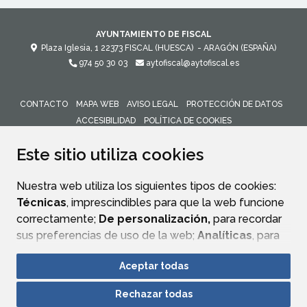
AYUNTAMIENTO DE FISCAL
Plaza Iglesia, 1
22373
FISCAL (HUESCA)
- ARAGÓN
(ESPAÑA)
974 50 30 03
aytofiscal@aytofiscal.es
CONTACTO
MAPA WEB
AVISO LEGAL
PROTECCIÓN DE DATOS
ACCESIBILIDAD
POLÍTICA DE COOKIES
ENLACE 
Este sitio utiliza cookies
Nuestra web utiliza los siguientes tipos de cookies:
Técnicas
, imprescindibles para que la web funcione
correctamente;
De personalización,
para recordar
sus preferencias de uso de la web;
Analíticas
, para
mejorar el funcionamiento de la web y sus servicios.
Aceptar todas
Si acepta pulsando el botón
“Aceptar todas”
Rechazar todas
consideramos que acepta su uso. Si pulsa el botón