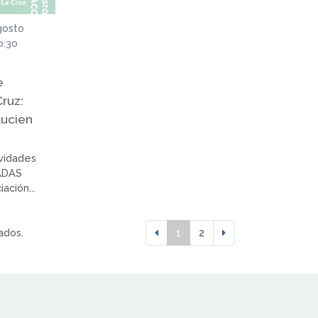
gosto
0:30
e
ruz:
Lucien
ividades
ADAS
ción...
ados.
1
2