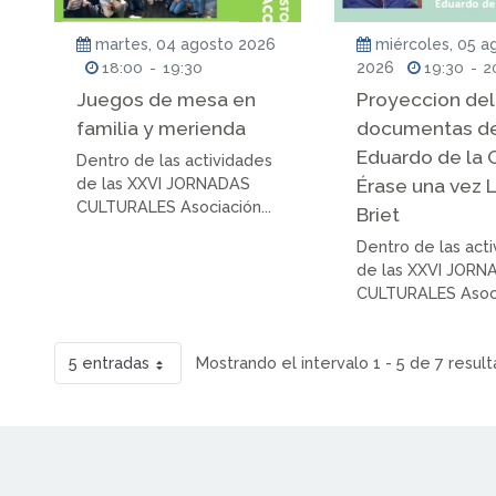
martes, 04 agosto 2026
miércoles, 05 a
18:00
-
19:30
2026
19:30
-
2
Juegos de mesa en
Proyeccion del
familia y merienda
documentas d
Eduardo de la C
Dentro de las actividades
de las XXVI JORNADAS
Érase una vez 
CULTURALES Asociación...
Briet
Dentro de las act
de las XXVI JORN
CULTURALES Asocia
5 entradas
Mostrando el intervalo 1 - 5 de 7 result