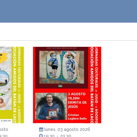
osto
lunes, 03 agosto 2026
9:30
19:30
-
20:30