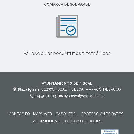
COMARCA DE SOBRARBE
VALIDACIÓN DE DOCUMENTOS ELECTRÓNICOS
AYUNTAMIENTO DE FISCAL
Plaza Iglesia, 1
22373
FISCAL (HUESCA)
- ARAGÓN
(ESPAÑA)
974 50 30 03
aytofiscal@aytofiscal.es
CONTACTO
MAPA WEB
AVISO LEGAL
PROTECCIÓN DE DATOS
ACCESIBILIDAD
POLÍTICA DE COOKIES
ENLACE 