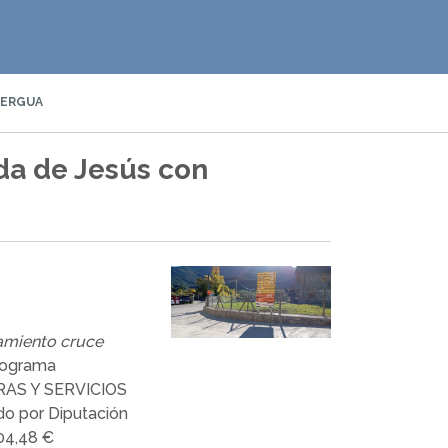
BERGUA
da de Jesús con
amiento cruce
rograma
AS Y SERVICIOS
 por Diputación
304,48 €