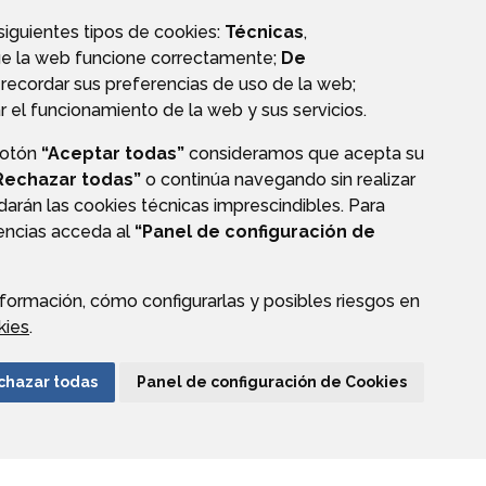
 siguientes tipos de cookies:
Técnicas
,
ue la web funcione correctamente;
De
recordar sus preferencias de uso de la web;
r el funcionamiento de la web y sus servicios.
botón
“Aceptar todas”
consideramos que acepta su
Rechazar todas”
o continúa navegando sin realizar
darán las cookies técnicas imprescindibles. Para
rencias acceda al
“Panel de configuración de
formación, cómo configurarlas y posibles riesgos en
CIÓN DE DATOS
ACCESIBILIDAD
POLÍTICA DE COOKIES
kies
.
ENLACE EXTERNO A
chazar todas
Panel de configuración de Cookies