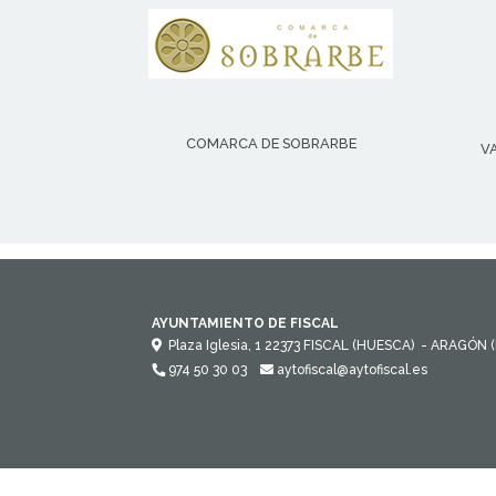
COMARCA DE SOBRARBE
V
AYUNTAMIENTO DE FISCAL
Plaza Iglesia, 1
22373
FISCAL (HUESCA)
- ARAGÓN
974 50 30 03
aytofiscal@aytofiscal.es