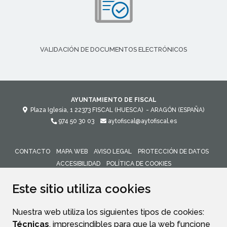
VALIDACIÓN DE DOCUMENTOS ELECTRÓNICOS
AYUNTAMIENTO DE FISCAL
Plaza Iglesia, 1
22373
FISCAL (HUESCA)
- ARAGÓN
(ESPAÑA)
974 50 30 03
aytofiscal@aytofiscal.es
CONTACTO
MAPA WEB
AVISO LEGAL
PROTECCIÓN DE DATOS
ACCESIBILIDAD
POLÍTICA DE COOKIES
ENLACE 
Este sitio utiliza cookies
Nuestra web utiliza los siguientes tipos de cookies:
Técnicas
, imprescindibles para que la web funcione