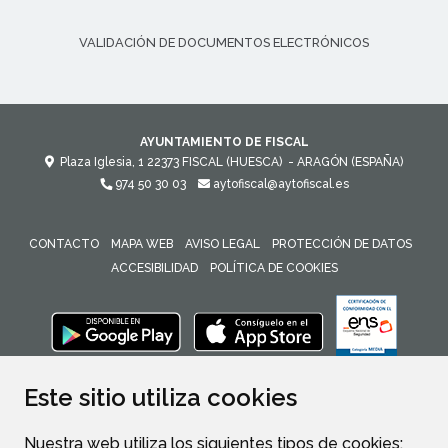
VALIDACIÓN DE DOCUMENTOS ELECTRÓNICOS
AYUNTAMIENTO DE FISCAL
Plaza Iglesia, 1
22373
FISCAL (HUESCA)
- ARAGÓN
(ESPAÑA)
974 50 30 03
aytofiscal@aytofiscal.es
CONTACTO
MAPA WEB
AVISO LEGAL
PROTECCIÓN DE DATOS
ACCESIBILIDAD
POLÍTICA DE COOKIES
ENLACE 
Este sitio utiliza cookies
Nuestra web utiliza los siguientes tipos de cookies: