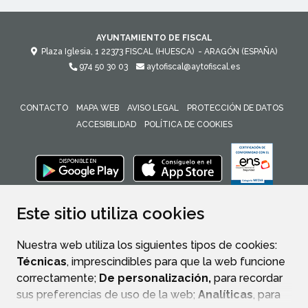
AYUNTAMIENTO DE FISCAL
Plaza Iglesia, 1
22373
FISCAL (HUESCA)
- ARAGÓN
(ESPAÑA)
974 50 30 03
aytofiscal@aytofiscal.es
CONTACTO
MAPA WEB
AVISO LEGAL
PROTECCIÓN DE DATOS
ACCESIBILIDAD
POLÍTICA DE COOKIES
ENLACE 
Este sitio utiliza cookies
Nuestra web utiliza los siguientes tipos de cookies:
Técnicas
, imprescindibles para que la web funcione
correctamente;
De personalización,
para recordar
sus preferencias de uso de la web;
Analíticas
, para