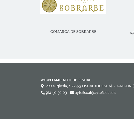
COMARCA DE SOBRARBE
V
AYUNTAMIENTO DE FISCAL
Plaza Iglesia, 1
22373
FISCAL (HUESCA)
- ARAGÓN
974 50 30 03
aytofiscal@aytofiscal.es