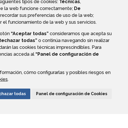
 siguientes tipos de cookies:
Técnicas
,
ue la web funcione correctamente;
De
recordar sus preferencias de uso de la web;
r el funcionamiento de la web y sus servicios.
botón
“Aceptar todas”
consideramos que acepta su
Rechazar todas”
o continúa navegando sin realizar
darán las cookies técnicas imprescindibles. Para
rencias acceda al
“Panel de configuración de
formación, cómo configurarlas y posibles riesgos en
CIÓN DE DATOS
ACCESIBILIDAD
POLÍTICA DE COOKIES
kies
.
ENLACE EXTERNO A
chazar todas
Panel de configuración de Cookies