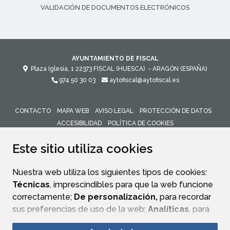
VALIDACIÓN DE DOCUMENTOS ELECTRÓNICOS
AYUNTAMIENTO DE FISCAL
Plaza Iglesia, 1
22373
FISCAL (HUESCA)
- ARAGÓN
(ESPAÑA)
974 50 30 03
aytofiscal@aytofiscal.es
CONTACTO
MAPA WEB
AVISO LEGAL
PROTECCIÓN DE DATOS
ACCESIBILIDAD
POLÍTICA DE COOKIES
ENLACE 
Este sitio utiliza cookies
Nuestra web utiliza los siguientes tipos de cookies:
Técnicas
, imprescindibles para que la web funcione
correctamente;
De personalización,
para recordar
sus preferencias de uso de la web;
Analíticas
, para
mejorar el funcionamiento de la web y sus servicios.